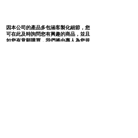
因本公司的產品多包涵客製化細節，您
可在此及時詢問您有興趣的商品，並且
如您有意願購買，我們將由專人為您規
劃符合您購買需求的訂單。
詢問商品或訂購商品
​亮鑽​
Taiwan
Contact Us
電話:
02-2280-8987
電子信箱:
gaojin2277@gmail.com
新北市三重區忠孝路3段
公司地址: