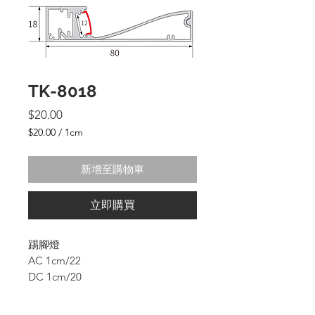
TK-8018
價
$20.00
格
$20.00
/
1cm
每
1
新增至購物車
公
分
之
立即購買
價
格
為
踢腳燈
$20.00
AC 1cm/22
DC 1cm/20