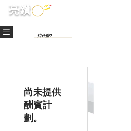
​亮鑽​
尚未提供
酬賓計
劃。