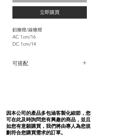
分
之
立即購買
價
格
為
鋁條燈/線條燈
$14.00
AC 1cm/16
DC 1cm/14
可搭配
5mm與8mm的SMDLED燈帶
5mm與8mm的COB燈帶
各規格鋁條皆可做陽極黑面處理+5$/cm
Tips:出現盡量是可退到櫃體或牆體內，裝
設起來會更漂亮呦!
因本公司的產品多包涵客製化細節，您
可在此及時詢問您有興趣的商品，並且
如您有意願購買，我們將由專人為您規
劃符合您購買需求的訂單。