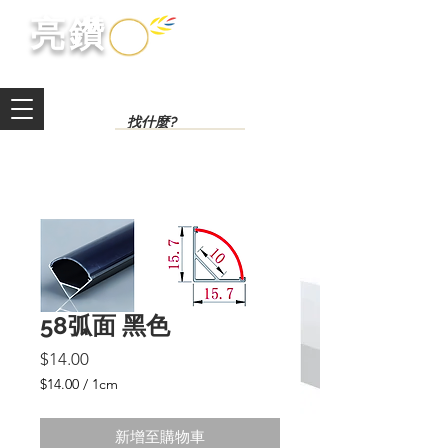
​亮鑽​
58弧面 黑色
價
$14.00
格
$14.00
/
1cm
每
1
新增至購物車
公