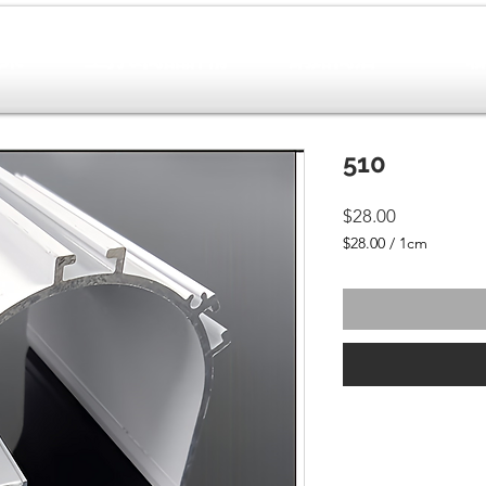
效果
主打&商品詳情
網路商店
510
價
$28.00
格
$28.00
/
1cm
每
1
公
分
之
價
格
為
$28.00