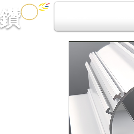
鑽​
關於亮鑽
設計