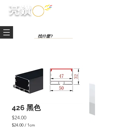
​亮鑽​
426 黑色
價
$24.00
格
$24.00
/
1cm
每