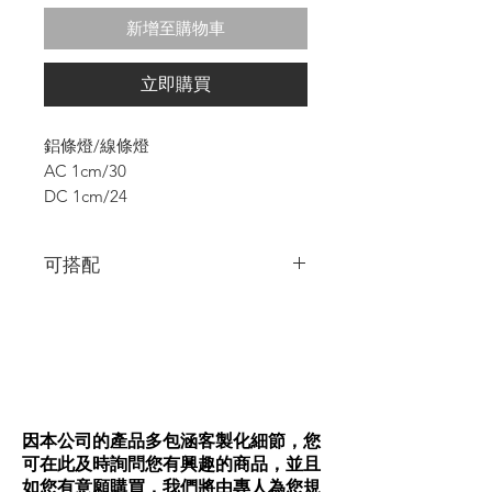
1
新增至購物車
公
分
之
立即購買
價
格
為
鋁條燈/線條燈
$24.00
AC 1cm/30
DC 1cm/24
可搭配
5mm與8mm的SMDLED燈帶
5mm與8mm的COB燈帶
各規格鋁條皆可做陽極黑面處理+5$/cm
Tips:出現盡量是可退到櫃體或牆體內，裝
設起來會更漂亮呦!
因本公司的產品多包涵客製化細節，您
可在此及時詢問您有興趣的商品，並且
如您有意願購買，我們將由專人為您規