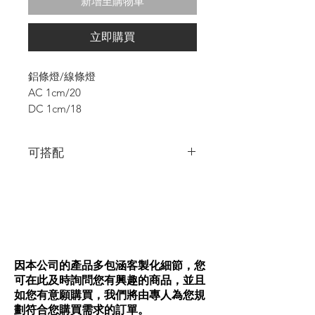
新增至購物車
公
分
之
立即購買
價
格
為
鋁條燈/線條燈
$18.00
AC 1cm/20
DC 1cm/18
可搭配
5mm與8mm的SMDLED燈帶
5mm與8mm的COB燈帶
各規格鋁條皆可做陽極黑面處理+5$/cm
Tips:出現盡量是可退到櫃體或牆體內，裝
設起來會更漂亮呦!
因本公司的產品多包涵客製化細節，您
可在此及時詢問您有興趣的商品，並且
如您有意願購買，我們將由專人為您規
劃符合您購買需求的訂單。