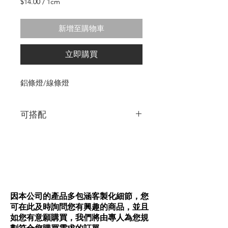
格
$14.00
/
1cm
每
1
新增至購物車
公
分
之
立即購買
價
格
為
鋁條燈/線條燈
$14.00
可搭配
5mm與8mm的SMDLED燈帶
5mm與8mm的COB燈帶
各規格鋁條皆可做陽極黑面處理+5$/cm
Tips:出現盡量是可退到櫃體或牆體內，裝
設起來會更漂亮呦!
因本公司的產品多包涵客製化細節，您
可在此及時詢問您有興趣的商品，並且
如您有意願購買，我們將由專人為您規