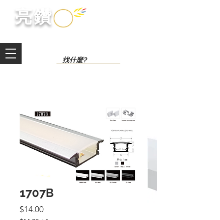
​亮鑽​
1707B
價
$14.00