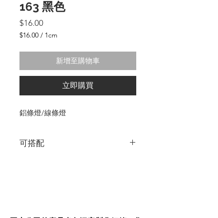
163 黑色
價
$16.00
格
$16.00
/
1cm
每
1
新增至購物車
公
分
之
立即購買
價
格
為
鋁條燈/線條燈
$16.00
可搭配
5mm與8mm的SMDLED燈帶
5mm與8mm的COB燈帶
各規格鋁條皆可做陽極黑面處理+5$/cm
Tips:出現盡量是可退到櫃體或牆體內，裝
設起來會更漂亮呦!