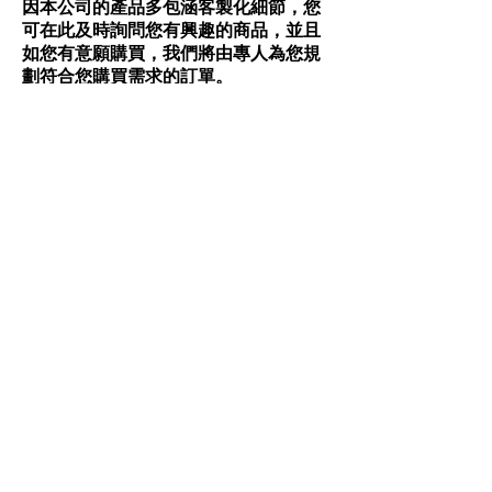
因本公司的產品多包涵客製化細節，您
可在此及時詢問您有興趣的商品，並且
如您有意願購買，我們將由專人為您規
劃符合您購買需求的訂單。
詢問商品或訂購商品
​亮鑽​
Taiwan
Contact Us
電話:
02-2280-8987
電子信箱:
gaojin2277@gmail.com
新北市三重區忠孝路3段
公司地址:
50巷24號1樓
週一至週五 am:9:00 ~
營業時間:
pm:6:00