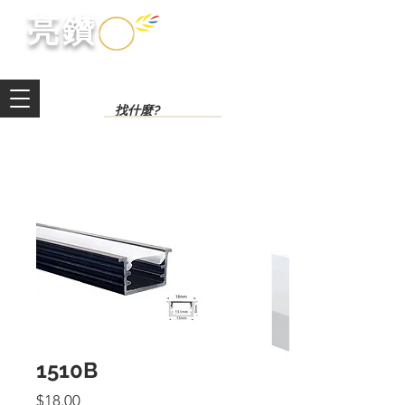
​亮鑽​
1510B
價
$18.00