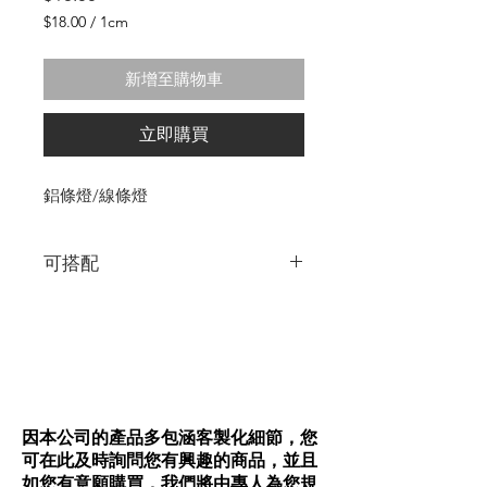
格
$18.00
/
1cm
每
1
新增至購物車
公
分
之
立即購買
價
格
為
鋁條燈/線條燈
$18.00
可搭配
5mm與8mm的SMDLED燈帶
5mm與8mm的COB燈帶
各規格鋁條皆可做陽極黑面處理+5$/cm
Tips:出現盡量是可退到櫃體或牆體內，裝
設起來會更漂亮呦!
因本公司的產品多包涵客製化細節，您
可在此及時詢問您有興趣的商品，並且
如您有意願購買，我們將由專人為您規