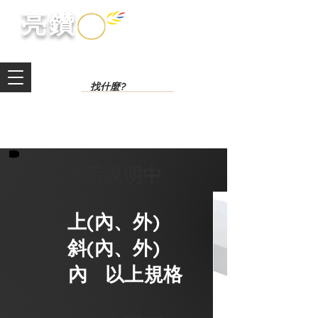
​亮鑽​
圖示說明中
上(內、外)
斜(內、
外)
內 以上規格