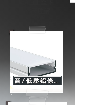
請由上至下
依圖理解
謝謝
高/低壓鋁條燈