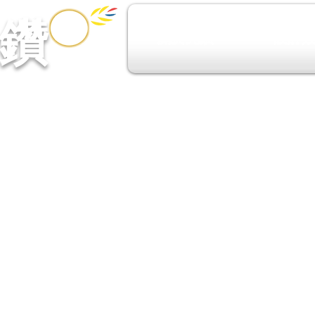
鑽​
關於亮鑽
設計