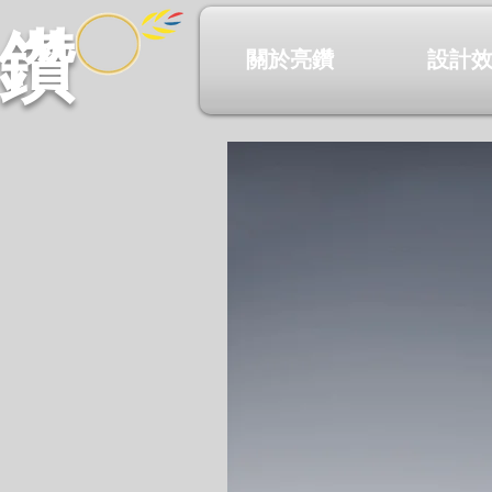
鑽​
關於亮鑽
設計