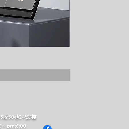
智能控制面板
價格
$2,800.00
段50巷24號1樓
~ pm:6:00