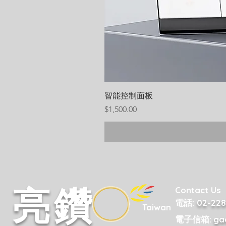
智能控制面板
價格
$1,500.00
Contact Us
​亮鑽​
電話:
02-228
Taiwan
電子信箱:
ga