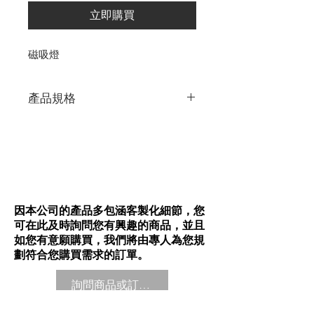
立即購買
磁吸燈
產品規格
L112*W22*H45mm
OSRAM 使用電壓DC:48V
挑選合適的大小與色溫
亦有可調光光源與COB
光源可供選擇
因本公司的產品多包涵客製化細節，您
可在此及時詢問您有興趣的商品，並且
如您有意願購買，我們將由專人為您規
劃符合您購買需求的訂單。
詢問商品或訂購商品