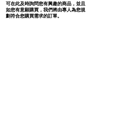
可在此及時詢問您有興趣的商品，並且
如您有意願購買，我們將由專人為您規
劃符合您購買需求的訂單。
詢問商品或訂購商品
​亮鑽​
Taiwan
Contact Us
電話:
02-2280-8987
電子信箱:
gaojin2277@gmail.com
新北市三重區忠孝路3段
公司地址:
50巷24號1樓
週一至週五 am:9:00 ~
營業時間:
pm:6:00