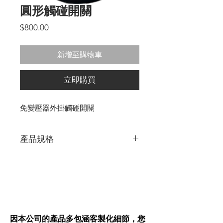
圓形觸碰開關
價
$800.00
格
新增至購物車
立即購買
免變壓器外掛觸碰開關
產品規格
材質:塑膠
使用電壓:110V~220V
功率:80W
鑽孔直徑29.5MM深度10MM
因本公司的產品多包涵客製化細節，您